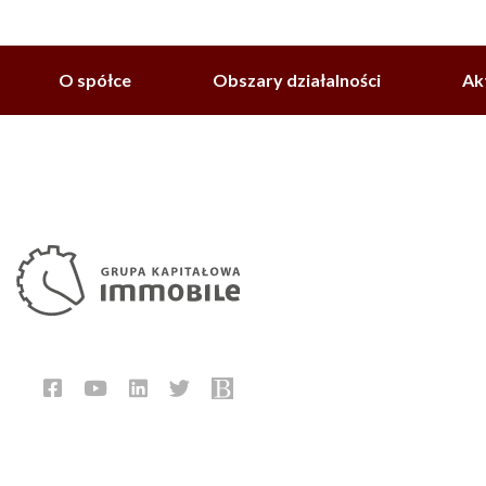
O spółce
Obszary działalności
Ak