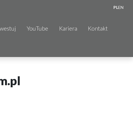
PL
EN
nwestuj
YouTube
Kariera
Kontakt
m.pl