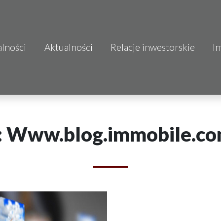
alności
Aktualności
Relacje inwestorskie
I
S.A.
o.o.
 S.A.
: Www.blog.immobile.co
Budownictwo
mo