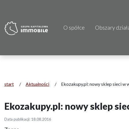
O spółce
Obszary dział
PJP Makrum 
CDI KB Sp. z 
Focus Hotels
Projprzem 
start
/
Aktualności
/
Ekozakupy.pl: nowy sklep sieci w
Atrem S.A.
Ekozakupy.pl: nowy sklep si
Fundacja Im
Data publikacji: 18.08.2016