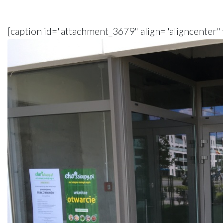
[caption id="attachment_3679" align="aligncenter"