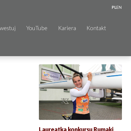
PL
EN
nwestuj
YouTube
Kariera
Kontakt
Laureatka konkursu Rumaki