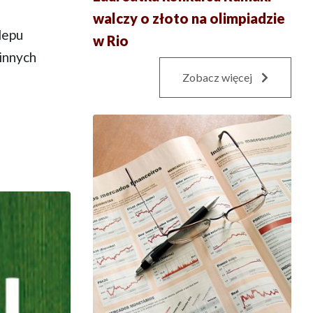
walczy o złoto na olimpiadzie
lepu
w Rio
innych
Zobacz więcej