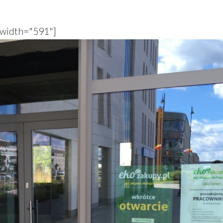
 width="591"]