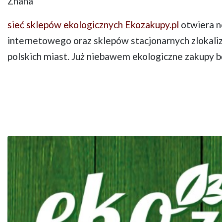
Znana
sieć sklepów ekologicznych Ekozakupy.pl
otwiera n
internetowego oraz sklepów stacjonarnych zlokali
polskich miast. Już niebawem ekologiczne zakupy