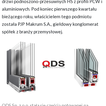
drzwi podnoszono-przesuwnych HS z profili PCW i
aluminiowych. Pod koniec pierwszego kwartału
bieżącego roku, właścicielem tego podmiotu
została PJP Makrum S.A., giełdowy konglomerat
spółek z branży przemysłowej.
QDS Sp. z o.o. stała się częścią notowanej na