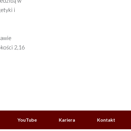
iedzibą w
etyki i
rawie
kości 2,16
YouTube
Kariera
Kontakt