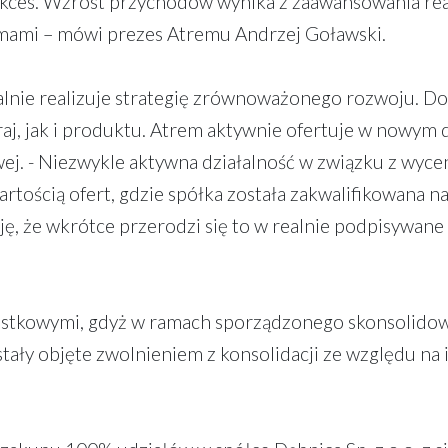
sukces. Wzrost przychodów wynika z zaawansowania real
ami – mówi prezes Atremu Andrzej Goławski.
lnie realizuje strategię zrównoważonego rozwoju. Do
raj, jak i produktu. Atrem aktywnie ofertuje w nowym d
j. - Niezwykle aktywna działalność w związku z wyce
ością ofert, gdzie spółka została zakwalifikowana n
ę, że wkrótce przerodzi się to w realnie podpisywane 
ostkowymi, gdyż w ramach sporządzonego skonsolido
ały objęte zwolnieniem z konsolidacji ze względu na 