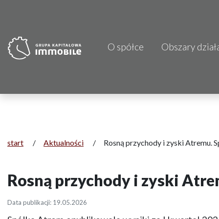
O spółce
Obszary dział
PJP Makrum 
CDI KB Sp. z 
Focus Hotels
Projprzem 
start
/
Aktualności
/
Rosną przychody i zyski Atremu. 
Atrem S.A.
Rosną przychody i zyski Atr
Fundacja Im
Data publikacji: 19.05.2026