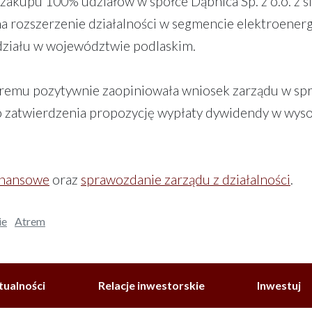
 zakupu 100% udziałów w spółce Dąbnica Sp. z o.o. z s
a rozszerzenie działalności w segmencie elektroenerg
działu w województwie podlaskim.
remu pozytywnie zaopiniowała wniosek zarządu w sp
 zatwierdzenia propozycję wypłaty dywidendy w wyso
inansowe
oraz
sprawozdanie zarządu z działalności
.
ie
Atrem
tualności
Relacje inwestorskie
Inwestuj