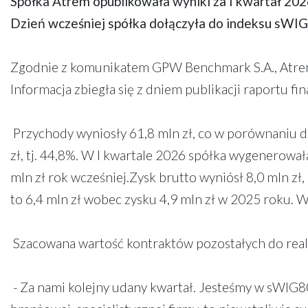
Spółka Atrem opublikowała wyniki za I kwartał 2026
Dzień wcześniej spółka dołączyła do indeksu sWIG
Zgodnie z komunikatem GPW Benchmark S.A., Atr
Informacja zbiegła się z dniem publikacji raportu f
Przychody wyniosły 61,8 mln zł, co w porównaniu d
zł, tj. 44,8%. W I kwartale 2026 spółka wygenerował
mln zł rok wcześniej.Zysk brutto wyniósł 8,0 mln zł,
to 6,4 mln zł wobec zysku 4,9 mln zł w 2025 roku. 
Szacowana wartość kontraktów pozostałych do realiza
- Za nami kolejny udany kwartał. Jesteśmy w sWIG80