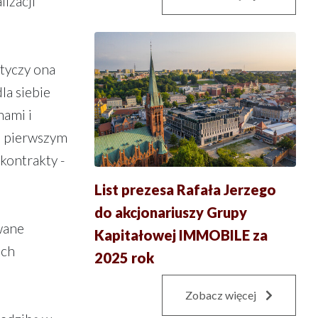
izacji
tyczy ona
la siebie
nami i
a pierwszym
kontrakty -
List prezesa Rafała Jerzego
do akcjonariuszy Grupy
wane
Kapitałowej IMMOBILE za
ich
2025 rok
Zobacz więcej