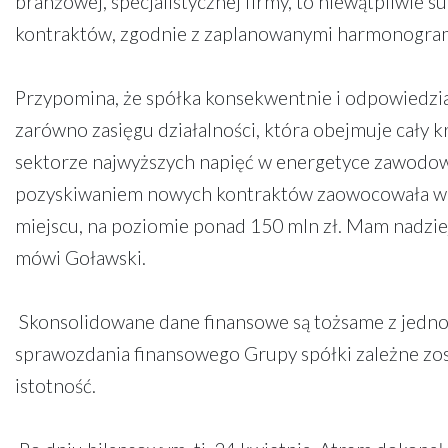
branżowej, specjalistycznej firmy, to niewątpliwie 
kontraktów, zgodnie z zaplanowanymi harmonogram
Przypomina, że spółka konsekwentnie i odpowiedzia
zarówno zasięgu działalności, która obejmuje cały k
sektorze najwyższych napięć w energetyce zawodowe
pozyskiwaniem nowych kontraktów zaowocowała wart
miejscu, na poziomie ponad 150 mln zł. Mam nadziej
mówi Goławski.
Skonsolidowane dane finansowe są tożsame z jedn
sprawozdania finansowego Grupy spółki zależne zost
istotność.