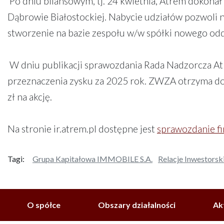
Po dniu bilansowym, tj. 24 kwietnia, Atrem dokonał
Dąbrowie Białostockiej. Nabycie udziałów pozwoli n
stworzenie na bazie zespołu w/w spółki nowego od
W dniu publikacji sprawozdania Rada Nadzorcza At
przeznaczenia zysku za 2025 rok. ZWZA otrzyma do
zł na akcję.
Na stronie ir.atrem.pl dostępne jest
sprawozdanie f
Tagi:
Grupa Kapitałowa IMMOBILE S.A.
Relacje Inwestorsk
O spółce
Obszary działalności
Ak