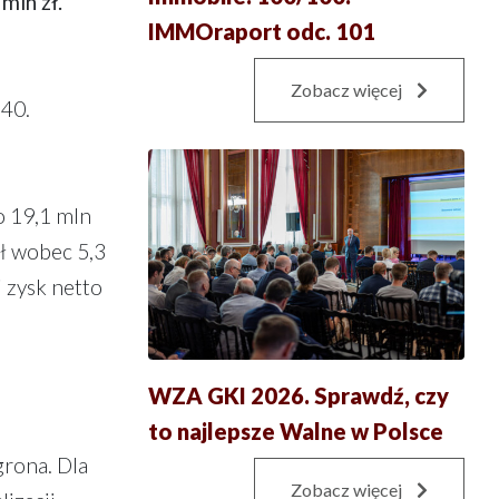
mln zł.
IMMOraport odc. 101
Zobacz więcej
40.
o 19,1 mln
zł wobec 5,3
i zysk netto
WZA GKI 2026. Sprawdź, czy
to najlepsze Walne w Polsce
grona. Dla
Zobacz więcej