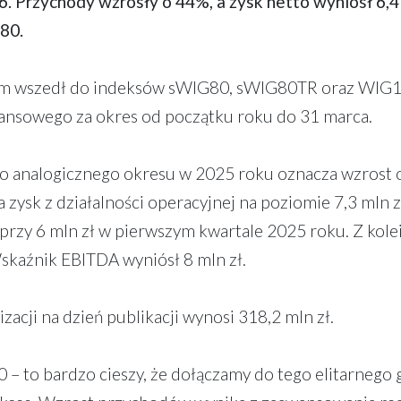
. Przychody wzrosły o 44%, a zysk netto wyniósł 6,4 
80.
em wszedł do indeksów sWIG80, sWIG80TR oraz WIG1
inansowego za okres od początku roku do 31 marca.
o analogicznego okresu w 2025 roku oznacza wzrost 
a zysk z działalności operacyjnej na poziomie 7,3 mln 
 przy 6 mln zł w pierwszym kwartale 2025 roku. Z kole
Wskaźnik EBITDA wyniósł 8 mln zł.
cji na dzień publikacji wynosi 318,2 mln zł.
 – to bardzo cieszy, że dołączamy do tego elitarnego 