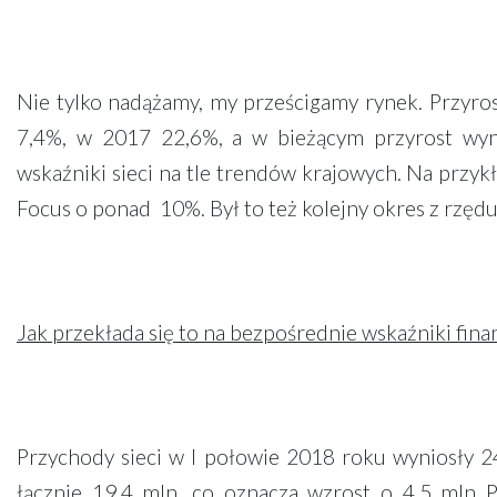
Nie tylko nadążamy, my prześcigamy rynek. Przyro
7,4%, w 2017 22,6%, a w bieżącym przyrost wy
wskaźniki sieci na tle trendów krajowych. Na przy
Focus o ponad 10%. Był to też kolejny okres z rzęd
Jak przekłada się to na bezpośrednie wskaźniki fin
Przychody sieci w I połowie 2018 roku wyniosły 2
łącznie 19,4 mln, co oznacza wzrost o 4,5 mln