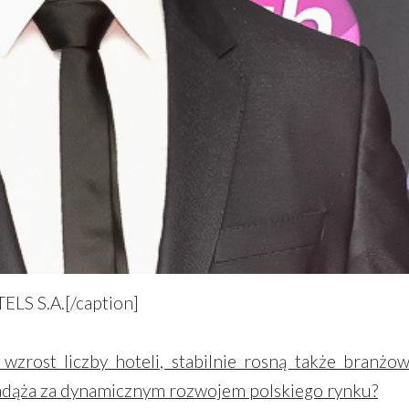
LS S.A.[/caption]
zrost liczby hoteli, stabilnie rosną także branżo
nadąża za dynamicznym rozwojem polskiego rynku?