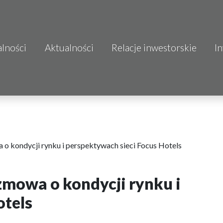
alności
Aktualności
Relacje inwestorskie
I
S.A.
o.o.
 S.A.
Budownictwo
 o kondycji rynku i perspektywach sieci Focus Hotels
zmowa o kondycji rynku i
mo
otels