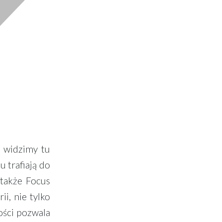
j widzimy tu
 trafiają do
 także Focus
i, nie tylko
ości pozwala