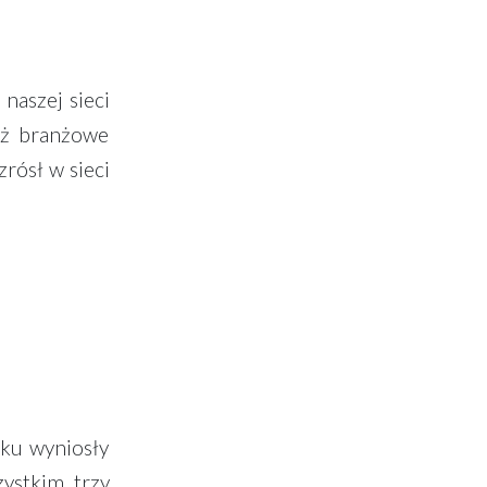
naszej sieci
eż branżowe
rósł w sieci
oku wyniosły
ystkim trzy