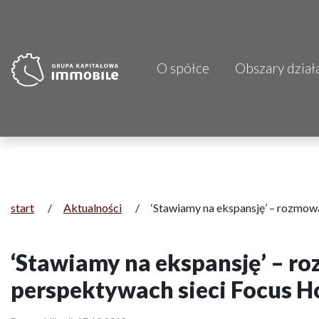
O spółce
Obszary dział
PJP Makrum 
CDI KB Sp. z 
Focus Hotels
Projprzem 
start
/
Aktualności
/
‘Stawiamy na ekspansję’ – rozmowa
Atrem S.A.
‘Stawiamy na ekspansję’ – ro
Fundacja Im
perspektywach sieci Focus H