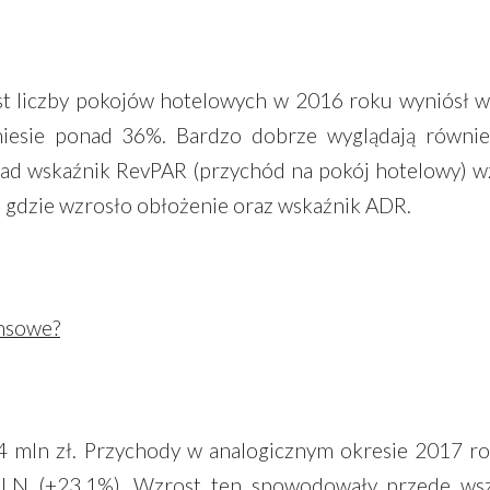
st liczby pokojów hotelowych w 2016 roku wyniósł w 
niesie ponad 36%. Bardzo dobrze wyglądają równi
kład wskaźnik RevPAR (przychód na pokój hotelowy) wz
u gdzie wzrosło obłożenie oraz wskaźnik ADR.
ansowe?
4 mln zł. Przychody w analogicznym okresie 2017 r
 PLN (+23,1%). Wzrost ten spowodowały przede wsz