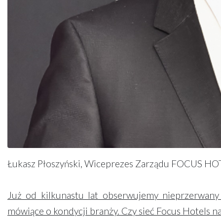
Łukasz Płoszyński, Wiceprezes Zarządu FOCUS HOTE
Już od kilkunastu lat obserwujemy nieprzerwany w
mówiące o kondycji branży. Czy sieć Focus Hotels 