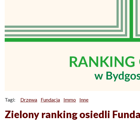
Tagi:
Drzewa
Fundacja
Immo
Inne
Zielony ranking osiedli Fun