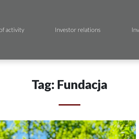
of activity
Investor relations
In
Makrum S.A.
B Sp. z o.o.
 Hotels S.A.
Tag: Fundacja
 S.A.
acja Immo