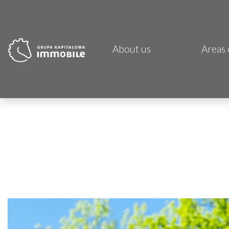
About us
Areas 
PJP 
CDI K
Focus
Atrem
Fund