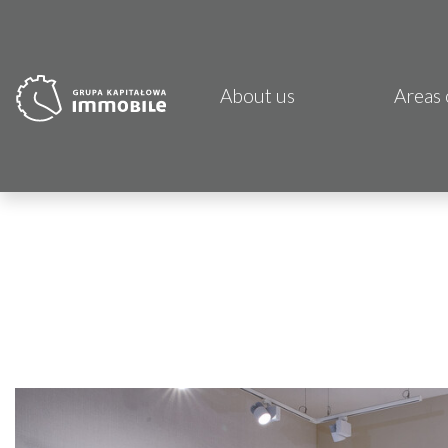
About us
Areas 
PJP 
CDI K
Focus
Atrem
Fund