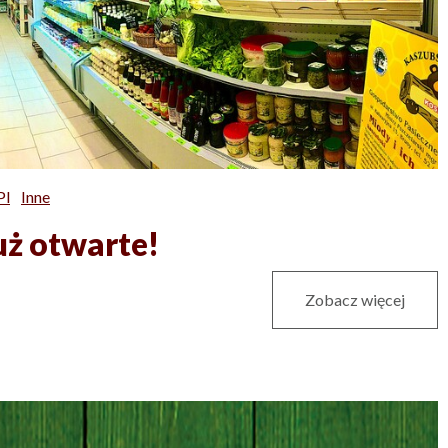
pl
Inne
ż otwarte!
Zobacz więcej