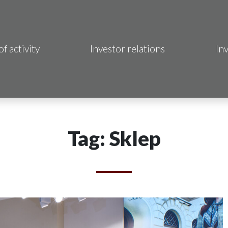
of activity
Investor relations
In
Makrum S.A.
B Sp. z o.o.
 Hotels S.A.
Tag: Sklep
 S.A.
acja Immo