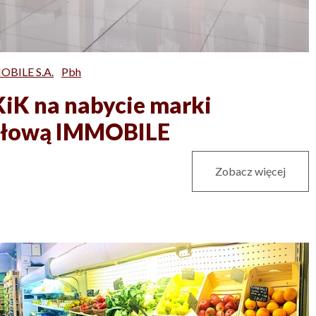
OBILE S.A.
Pbh
iK na nabycie marki
tałową IMMOBILE
Zobacz więcej