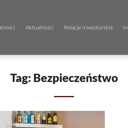
alności
Aktualności
Relacje inwestorskie
I
S.A.
o.o.
 S.A.
Tag: Bezpieczeństwo
Budownictwo
mo