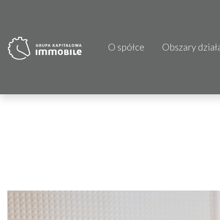
O spółce
Obszary dział
PJP Makrum 
CDI KB Sp. z 
Focus Hotels
Projprzem 
Atrem S.A.
Fundacja Im