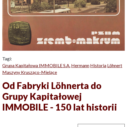
Tagi:
Grupa Kapitałowa IMMOBILE S.A.
Hermann
Historia
Löhnert
Maszyny Krusząco-Mielące
Od Fabryki Löhnerta do
Grupy Kapitałowej
IMMOBILE - 150 lat historii