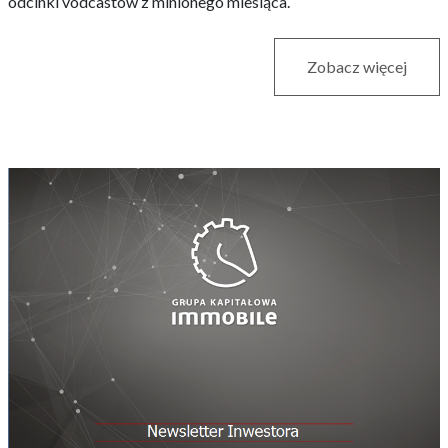
odcinki vodcastów z minionego miesiąca.
Zobacz więcej