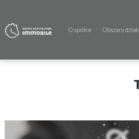
O spółce
Obszary dział
PJP Makrum 
CDI KB Sp. z 
Focus Hotels
Projprzem 
Atrem S.A.
Fundacja Im