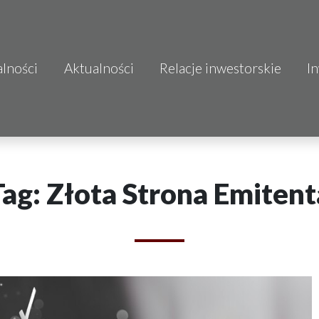
alności
Aktualności
Relacje inwestorskie
I
S.A.
o.o.
 S.A.
Tag: Złota Strona Emitent
Budownictwo
mo