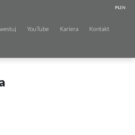
PL
EN
nwestuj
YouTube
Kariera
Kontakt
a