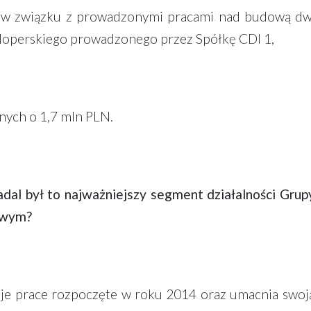
ym w związku z prowadzonymi pracami nad budową d
loperskiego prowadzonego przez Spółkę CDI 1,
nych o 1,7 mln PLN.
al był to najważniejszy segment działalności Grupy
owym?
e prace rozpoczęte w roku 2014 oraz umacnia swoją