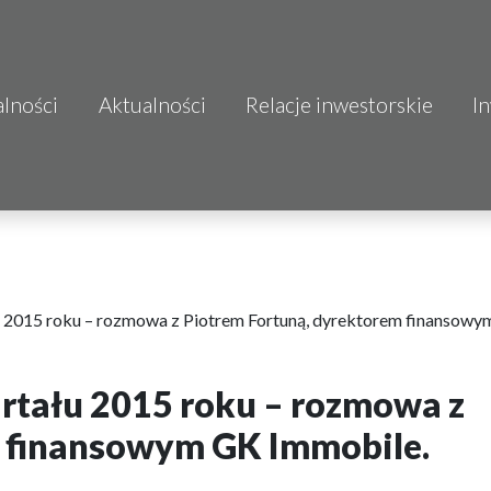
alności
Aktualności
Relacje inwestorskie
I
S.A.
o.o.
 S.A.
Budownictwo
 2015 roku – rozmowa z Piotrem Fortuną, dyrektorem finansow
rtału 2015 roku – rozmowa z
mo
m finansowym GK Immobile.