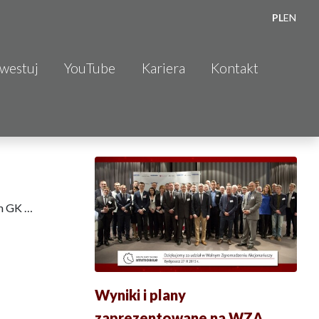
PL
EN
nwestuj
YouTube
Kariera
Kontakt
ym GK …
Wyniki i plany
zaprezentowane na WZA