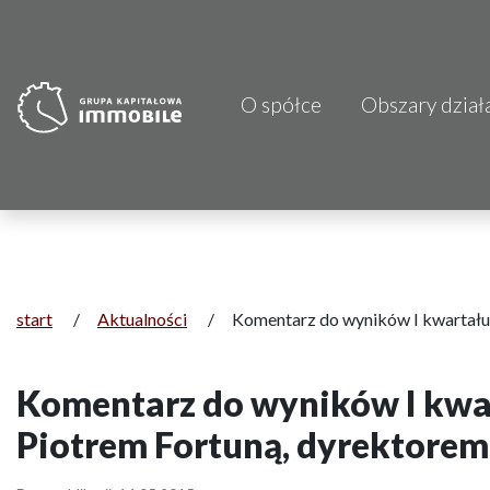
O spółce
Obszary dział
PJP Makrum 
CDI KB Sp. z 
Focus Hotels
Projprzem 
start
/
Aktualności
/
Komentarz do wyników I kwartału
Atrem S.A.
Komentarz do wyników I kwa
Fundacja Im
Piotrem Fortuną, dyrektore