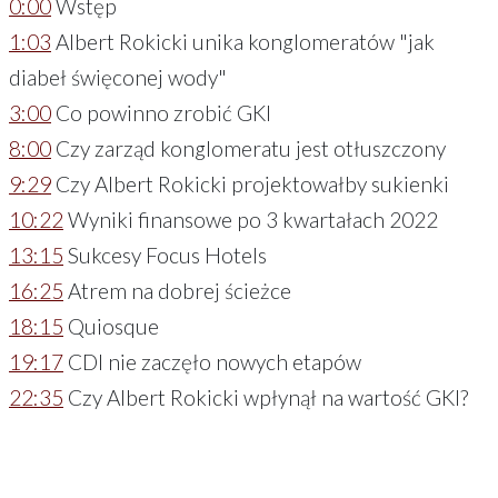
0:00
Wstęp
1:03
Albert Rokicki unika konglomeratów "jak
diabeł święconej wody"
3:00
Co powinno zrobić GKI
8:00
Czy zarząd konglomeratu jest otłuszczony
9:29
Czy Albert Rokicki projektowałby sukienki
10:22
Wyniki finansowe po 3 kwartałach 2022
13:15
Sukcesy Focus Hotels
16:25
Atrem na dobrej ścieżce
18:15
Quiosque
19:17
CDI nie zaczęło nowych etapów
22:35
Czy Albert Rokicki wpłynął na wartość GKI?