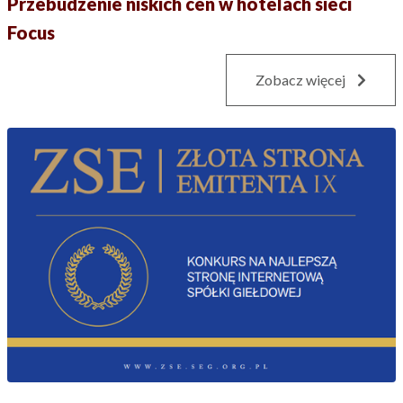
Przebudzenie niskich cen w hotelach sieci
Focus
Zobacz więcej