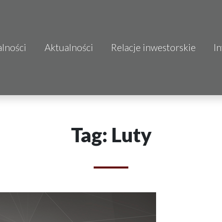
alności
Aktualności
Relacje inwestorskie
I
S.A.
o.o.
 S.A.
Tag: Luty
Budownictwo
mo