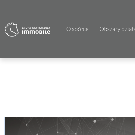
O spółce
Obszary dział
PJP Makrum 
CDI KB Sp. z 
Focus Hotels
Projprzem 
Atrem S.A.
Fundacja Im