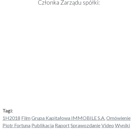
Członka Zarządu spółki:
Tagi:
1H2018
Film
Grupa Kapitałowa IMMOBILE S.A.
Omówienie
Piotr Fortuna
Publikacja
Raport
Sprawozdanie
Video
Wyniki