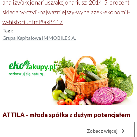
analizy/akcjonariusz/akcjonariusz-2014-5-procent-
skladany-czyli-najwazniejszy-wynalazek-ekonomii-
w-historii.html#ak8417
Tagi:
Grupa Kapitałowa IMMOBILE S.A.
ATTILA - młoda spółka z dużym potencjałem
Zobacz więcej