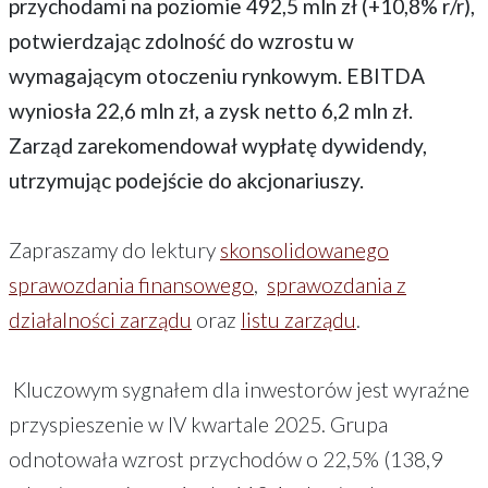
przychodami na poziomie 492,5 mln zł (+10,8% r/r),
potwierdzając zdolność do wzrostu w
wymagającym otoczeniu rynkowym. EBITDA
wyniosła 22,6 mln zł, a zysk netto 6,2 mln zł.
Zarząd zarekomendował wypłatę dywidendy,
utrzymując podejście do akcjonariuszy.
Zapraszamy do lektury
skonsolidowanego
sprawozdania finansowego
,
sprawozdania z
działalności zarządu
oraz
listu zarządu
.
Kluczowym sygnałem dla inwestorów jest wyraźne
przyspieszenie w IV kwartale 2025. Grupa
odnotowała wzrost przychodów o 22,5% (138,9