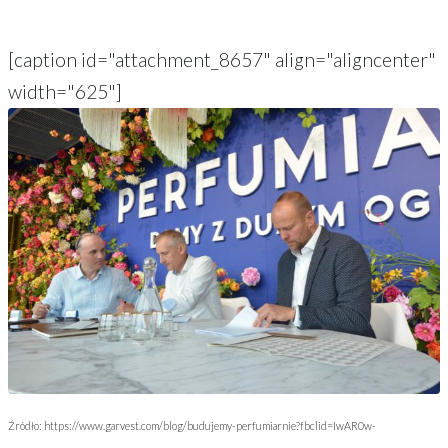
[caption id="attachment_8657" align="aligncenter"
width="625"]
Źródło: https://www.garvest.com/blog/budujemy-perfumiarnie?fbclid=IwAR0w-