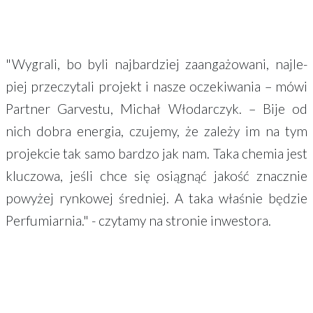
"Wygra­li, bo byli najbar­dziej zaan­ga­żo­wa­ni, najle­
piej prze­czy­ta­li projekt i nasze ocze­ki­wa­nia – mówi
Part­ner Garve­stu, Michał Włodar­czyk. – Bije od
nich dobra ener­gia, czuje­my, że zale­ży im na tym
projek­cie tak samo bardzo jak nam. Taka chemia jest
kluczo­wa, jeśli chce się osią­gnąć jakość znacz­nie
powy­żej rynko­wej śred­niej. A taka właśnie będzie
Perfu­miar­nia." - czytamy na stronie inwestora.