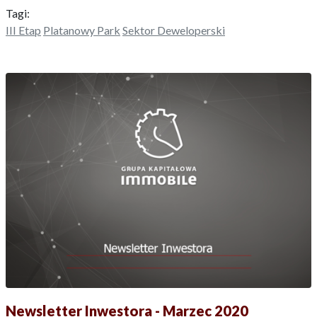
Tagi:
III Etap
Platanowy Park
Sektor Deweloperski
Newsletter Inwestora - Marzec 2020