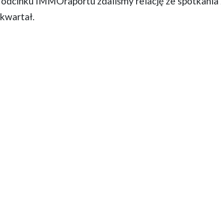
odcinku IMMOraportu zdaliśmy relację ze spotkania 
 kwartał.