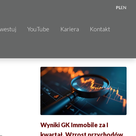
PL
EN
nwestuj
YouTube
Kariera
Kontakt
Wyniki GK Immobile za I
kwartał. Wzrost przychodów