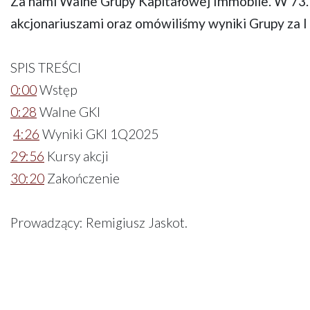
Za nami Walne Grupy Kapitałowej Immobile. W 73. 
akcjonariuszami oraz omówiliśmy wyniki Grupy za I
SPIS TREŚCI
0:00
Wstęp
0:28
Walne GKI
4:26
Wyniki GKI 1Q2025
29:56
Kursy akcji
30:20
Zakończenie
Prowadzący: Remigiusz Jaskot.