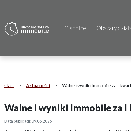
O spółce
Obszary dział
PJP Makrum 
CDI KB Sp. z 
Focus Hotels
Projprzem 
start
/
Aktualności
/
Walne i wyniki Immobile za I kwa
Atrem S.A.
Walne i wyniki Immobile za I
Fundacja Im
Data publikacji: 09.06.2025