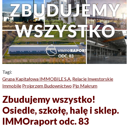
Tagi:
Grupa Kapitałowa IMMOBILE S.A.
Relacje Inwestorskie
Immobile
Projprzem Budownictwo
Pjp Makrum
Zbudujemy wszystko!
Osiedle, szkołę, halę i sklep.
IMMOraport odc. 83