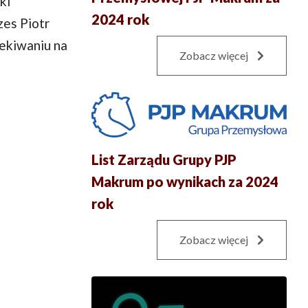
ki
2024 rok
zes Piotr
zekiwaniu na
Zobacz więcej
List Zarządu Grupy PJP
Makrum po wynikach za 2024
rok
Zobacz więcej