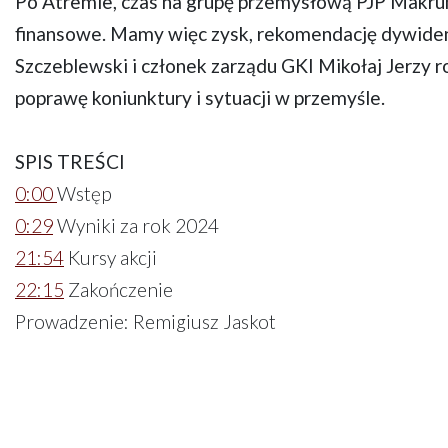
Po Atremie, czas na grupę przemysłową PJP Makru
finansowe. Mamy więc zysk, rekomendację dywidend
Szczeblewski i członek zarządu GKI Mikołaj Jerzy 
poprawę koniunktury i sytuacji w przemyśle.
SPIS TREŚCI
0:00
Wstęp
0:29
Wyniki za rok 2024
21:54
Kursy akcji
22:15
Zakończenie
Prowadzenie: Remigiusz Jaskot