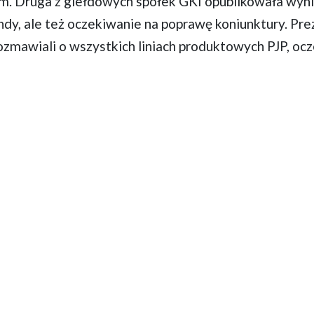
m. Druga z giełdowych spółek GKI opublikowała wyni
y, ale też oczekiwanie na poprawę koniunktury. Pre
rozmawiali o wszystkich liniach produktowych PJP, oc