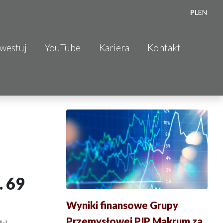
PL
EN
nwestuj
YouTube
Kariera
Kontakt
. 69
Wyniki finansowe Grupy
Przemysłowej PJP Makrum za