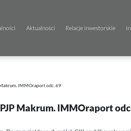
alności
Aktualności
Relacje inwestorskie
I
S.A.
o.o.
 S.A.
Budownictwo
P Makrum. IMMOraport odc. 69
ć PJP Makrum. IMMOraport odc
mo