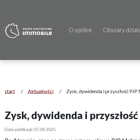
O spółce
Obszary dział
PJP Makrum 
CDI KB Sp. z 
Focus Hotels
Projprzem 
start
/
Aktualności
/
Zysk, dywidenda i przyszłość PJ
Atrem S.A.
Zysk, dywidenda i przyszłoś
Fundacja Im
Data publikacji: 07.04.2025