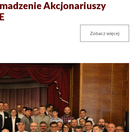
romadzenie Akcjonariuszy
E
Zobacz więcej