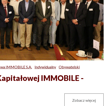
owa IMMOBILE S.A.
Indywidualny
Obywatelski
Kapitałowej IMMOBILE -
Zobacz więcej