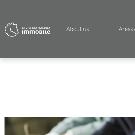
About us
Areas 
PJP 
CDI K
Focus
Atrem
Fund