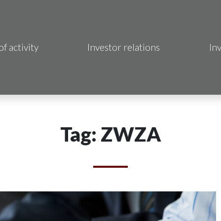
of activity
Investor relations
In
Makrum S.A.
B Sp. z o.o.
 Hotels S.A.
Tag: ZWZA
 S.A.
acja Immo