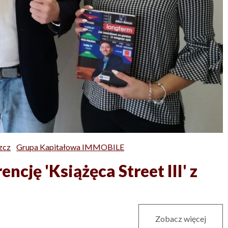
zcz
Grupa Kapitałowa IMMOBILE
cję 'Książęca Street III' z
Zobacz więcej