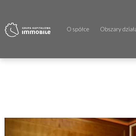
O spółce
Obszary dział
PJP Makrum 
CDI KB Sp. z 
Focus Hotels
Projprzem 
Atrem S.A.
Fundacja Im