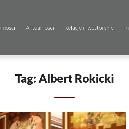
alności
Aktualności
Relacje inwestorskie
I
S.A.
o.o.
 S.A.
Tag: Albert Rokicki
Budownictwo
mo