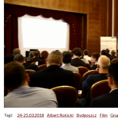
Tagi:
24-25.03.2018
Albert Rokicki
Bydgoszcz
Film
Gru