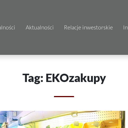
alności
Aktualności
Relacje inwestorskie
I
S.A.
o.o.
 S.A.
Tag: EKOzakupy
Budownictwo
mo