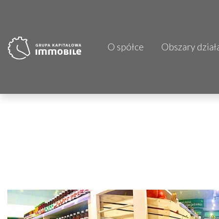
O spółce
Obszary dział
PJP Makrum 
CDI KB Sp. z 
Focus Hotels
Projprzem 
Atrem S.A.
Fundacja Im