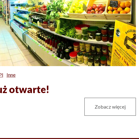
pl
Inne
ż otwarte!
Zobacz więcej