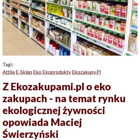
Tagi:
Attila
E-Sklep
Eko
Ekoprodukty
Ekozakupy.pl
Z Ekozakupami.pl o eko
zakupach - na temat rynku
ekologicznej żywności
opowiada Maciej
Świerzyński