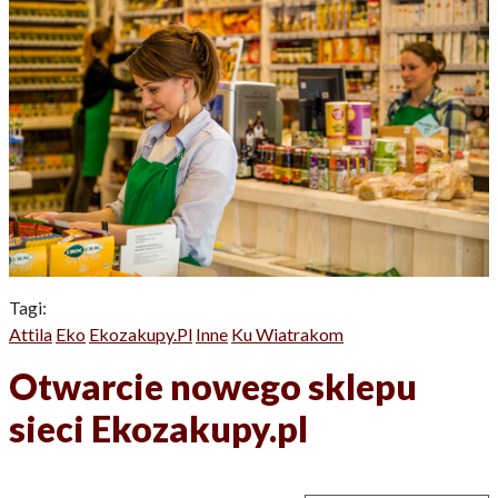
Tagi:
Attila
Eko
Ekozakupy.pl
Inne
Ku Wiatrakom
Otwarcie nowego sklepu
sieci Ekozakupy.pl