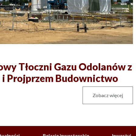
dowy Tłoczni Gazu Odolanów z
 i Projprzem Budownictwo
Zobacz więcej
tualności
Relacje inwestorskie
Inwestuj