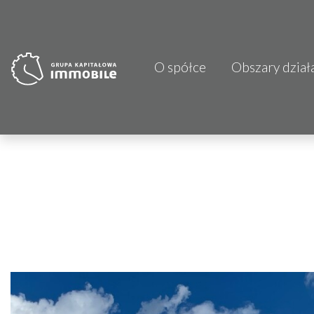
O spółce
Obszary dział
PJP Makrum 
CDI KB Sp. z 
Focus Hotels
Projprzem 
Atrem S.A.
Fundacja Im