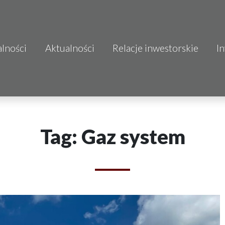
alności
Aktualności
Relacje inwestorskie
I
S.A.
o.o.
 S.A.
Tag: Gaz system
Budownictwo
mo