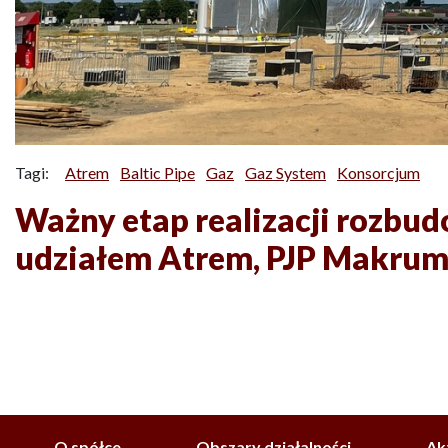
Tagi:
Atrem
Baltic Pipe
Gaz
Gaz System
Konsorcjum
Ważny etap realizacji rozbu
udziałem Atrem, PJP Makrum
O spółce
Obszary działalności
Ak