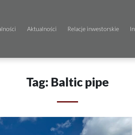
alności
Aktualności
Relacje inwestorskie
I
S.A.
o.o.
 S.A.
Tag: Baltic pipe
Budownictwo
mo