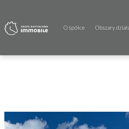
O spółce
Obszary dział
PJP Makrum 
CDI KB Sp. z 
Focus Hotels
Projprzem 
Atrem S.A.
Fundacja Im