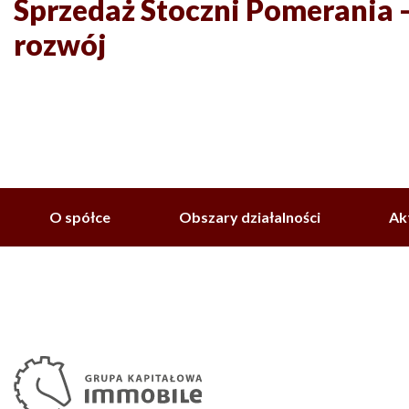
Sprzedaż Stoczni Pomerania -
rozwój
O spółce
Obszary działalności
Ak