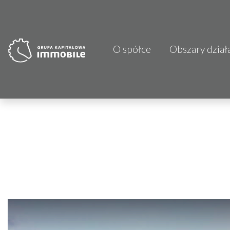
O spółce
Obszary dział
PJP Makrum 
CDI KB Sp. z 
Focus Hotels
Projprzem 
Atrem S.A.
Fundacja Im