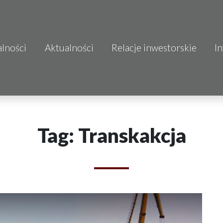
alności
Aktualności
Relacje inwestorskie
I
S.A.
o.o.
 S.A.
Tag: Transkakcja
Budownictwo
mo