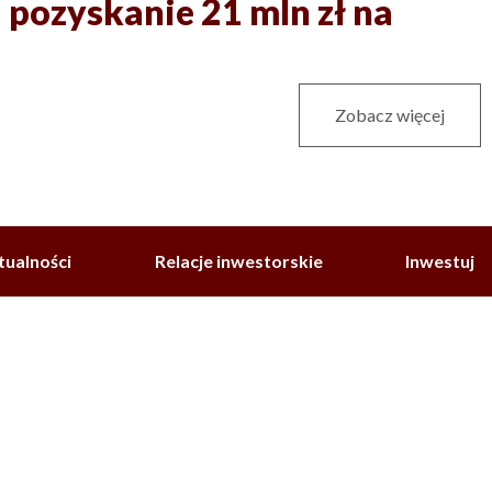
 pozyskanie 21 mln zł na
Zobacz więcej
tualności
Relacje inwestorskie
Inwestuj