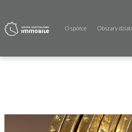
O spółce
Obszary dział
PJP Makrum 
CDI KB Sp. z 
Focus Hotels
Projprzem 
Atrem S.A.
Fundacja Im