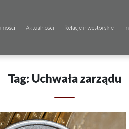
alności
Aktualności
Relacje inwestorskie
I
S.A.
o.o.
 S.A.
Tag: Uchwała zarządu
Budownictwo
mo