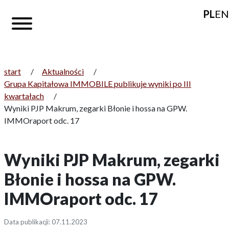
PL
EN
start
/
Aktualności
/
Grupa Kapitałowa IMMOBILE publikuje wyniki po III
kwartałach
/
Wyniki PJP Makrum, zegarki Błonie i hossa na GPW.
IMMOraport odc. 17
Wyniki PJP Makrum, zegarki
Błonie i hossa na GPW.
IMMOraport odc. 17
Data publikacji: 07.11.2023