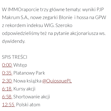
W IMMOraporcie trzy główne tematy: wyniki PJP
Makrum S.A., nowe zegarki Błonie i hossa na GPW
z rekordem indeksu WIG. Szeroko
odpowiedzieliśmy też na pytanie akcjonariusza ws.
dywidendy.
SPIS TREŚCI
0:00
Wstęp
0:35
Platanowy Park
2:30
Nowa książka
@QuiosquePL
6:18
Kursy akcji
6:58
Shortowanie akcji
12:55
Polski atom