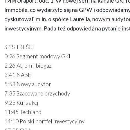
IMMOraport, odc. 1. W nowej serii na kanale GKI 
Immobile, co wydarzyło się na GPW i odpowiadamy 
dyskutowali m.in. o spółce Laurella, nowym audyt
inwestycyjnym. Pada też odpowiedź na pytanie ins
SPIS TREŚCI
0:26 Segment modowy GKI
2:26 Atrem i biogaz
3:41 NABE
5:53 Nowy audytor
7:35 Szacowane przychody
9:25 Kurs akcji
11:45 Techland
14:10 Polski portfel inwestycyjny