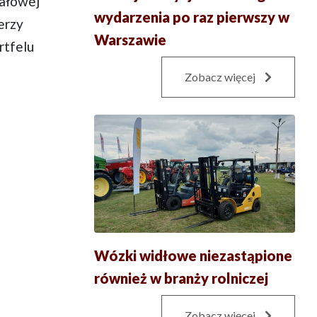
tałowej
wydarzenia po raz pierwszy w
erzy
Warszawie
rtfelu
Zobacz więcej
Wózki widłowe niezastąpione
również w branży rolniczej
Zobacz więcej