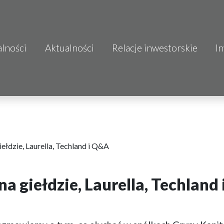
alności
Aktualności
Relacje inwestorskie
I
S.A.
o.o.
 S.A.
Budownictwo
łdzie, Laurella, Techland i Q&A
a giełdzie, Laurella, Techland
mo