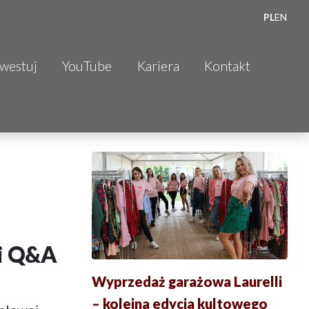
PL
EN
nwestuj
YouTube
Kariera
Kontakt
 i Q&A
Wyprzedaż garażowa Laurelli
– kolejna edycja kultowego