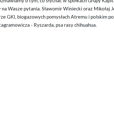
rozmawiamy o tym, co słychać w spółkach Grupy Kapi
na Wasze pytania. Sławomir Winiecki oraz Mikołaj J
orze GKI, biogazowych pomysłach Atremu i polskim po
tagramowicza - Ryszarda, psa rasy chihuahua.