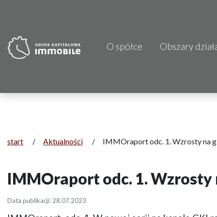
O spółce
Obszary dział
PJP Makrum 
CDI KB Sp. z 
Focus Hotels
Projprzem 
start
/
Aktualności
/
IMMOraport odc. 1. Wzrosty na gie
Atrem S.A.
IMMOraport odc. 1. Wzrosty n
Fundacja Im
Data publikacji: 28.07.2023