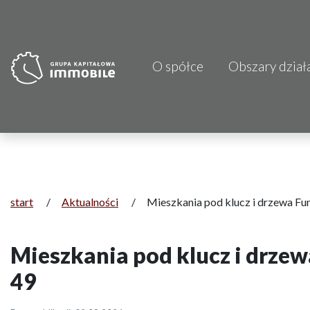
O spółce
Obszary dział
PJP Makrum 
CDI KB Sp. z 
Focus Hotels
Projprzem 
start
/
Aktualności
/
Mieszkania pod klucz i drzewa F
Atrem S.A.
Mieszkania pod klucz i drze
Fundacja Im
49