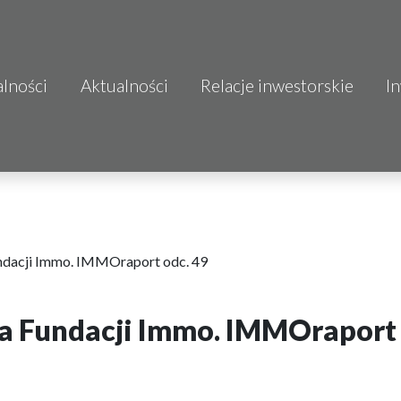
alności
Aktualności
Relacje inwestorskie
I
S.A.
o.o.
 S.A.
Budownictwo
undacji Immo. IMMOraport odc. 49
wa Fundacji Immo. IMMOraport 
mo