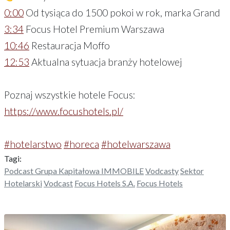
0:00
Od tysiąca do 1500 pokoi w rok, marka Grand
3:34
Focus Hotel Premium Warszawa
10:46
Restauracja Moffo
12:53
Aktualna sytuacja branży hotelowej
Poznaj wszystkie hotele Focus:
https://www.focushotels.pl/
#hotelarstwo
#horeca
#hotelwarszawa
Tagi:
Podcast Grupa Kapitałowa IMMOBILE
Vodcasty
Sektor
Hotelarski
Vodcast
Focus Hotels S.A.
Focus Hotels