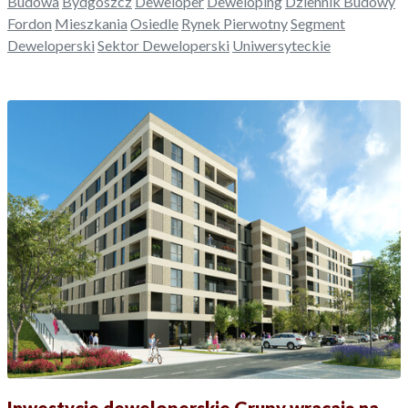
Budowa
Bydgoszcz
Deweloper
Deweloping
Dziennik Budowy
Fordon
Mieszkania
Osiedle
Rynek Pierwotny
Segment
Deweloperski
Sektor Deweloperski
Uniwersyteckie
Inwestycje deweloperskie Grupy wracają na