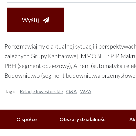
Wyślij
Porozmawiajmy o aktualnej sytuacji i perspektywach
zależnych Grupy Kapitałowej IMMOBILE: PJP Makrum
PBH (segment odzieżowy), Atrem (automatyka i ele
Budownictwo (segment budownictwa przemysłowego)
Tagi:
Relacje Inwestorskie
Q&a
WZA
O spółce
Obszary działalności
Ak