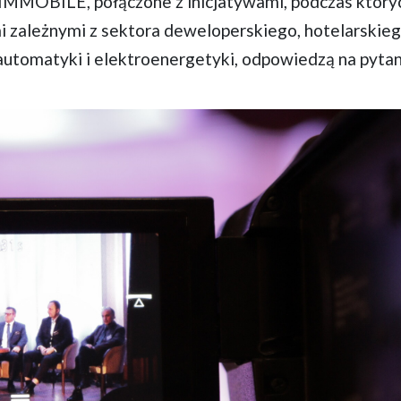
IMMOBILE, połączone z inicjatywami, podczas który
mi zależnymi z sektora deweloperskiego, hotelarskieg
tomatyki i elektroenergetyki, odpowiedzą na pytan