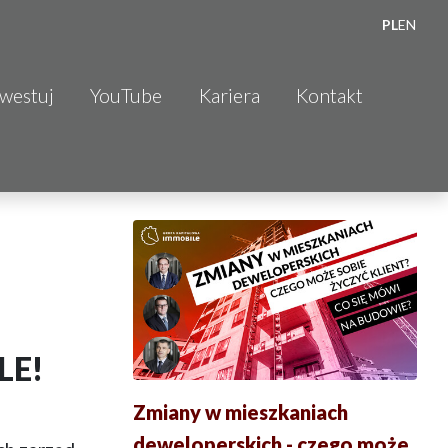
PL
EN
nwestuj
YouTube
Kariera
Kontakt
LE!
Zmiany w mieszkaniach
deweloperskich - czego może