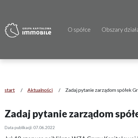
O spółce
Obszary dział
PJP Makrum 
CDI KB Sp. z 
Focus Hotels
Projprzem 
start
/
Aktualności
/
Zadaj pytanie zarządom spółek 
Atrem S.A.
Zadaj pytanie zarządom spó
Fundacja Im
Data publikacji: 07.06.2022