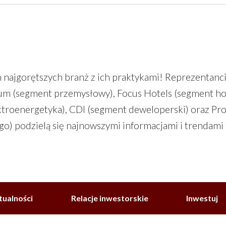
 najgorętszych branż z ich praktykami! Reprezentanc
 (segment przemysłowy), Focus Hotels (segment hot
ktroenergetyka), CDI (segment deweloperski) oraz Pr
 podzielą się najnowszymi informacjami i trendami 
tualności
Relacje inwestorskie
Inwestuj