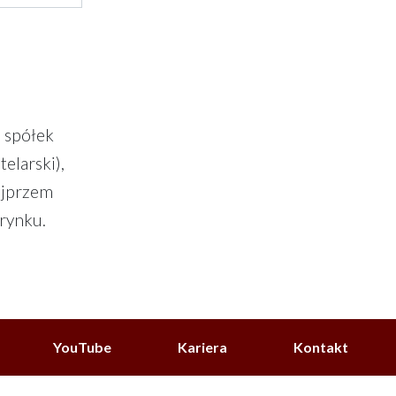
i spółek
elarski),
ojprzem
rynku.
YouTube
Kariera
Kontakt