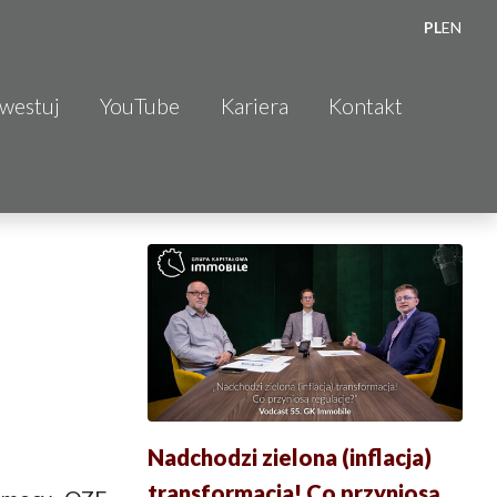
PL
EN
nwestuj
YouTube
Kariera
Kontakt
Nadchodzi zielona (inflacja)
transformacja! Co przyniosą