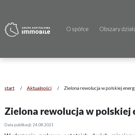
O spółce
Obszary dział
PJP Makrum 
CDI KB Sp. z 
Focus Hotels
Projprzem 
start
/
Aktualności
/
Zielona rewolucja w polskiej ener
Atrem S.A.
Zielona rewolucja w polskiej
Fundacja Im
Data publikacji: 24.08.2021