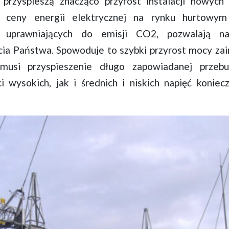
przyspieszą znacząco przyrost instalacji nowyc
e ceny energii elektrycznej na rynku hurtowy
uprawniających do emisji CO2, pozwalają na
ia Państwa. Spowoduje to szybki przyrost mocy zai
musi przyspieszenie długo zapowiadanej przeb
 wysokich, jak i średnich i niskich napięć koniec