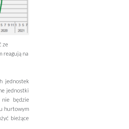
ć ze
m reagują na
h jednostek
ne jednostki
 nie będzie
nku hurtowym
użyć bieżące