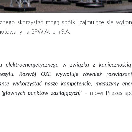
ycznego skorzystać mogą spółki zajmujące się wyk
. notowany na GPW Atrem S.A.
u elektroenergetycznego w związku z koniecznością
przesyłu. Rozwój OZE wywołuje również rozwiązan
se wykorzystać nasze kompetencje, magazyny energi
(głównych punktów zasilających)
” – mówi Prezes spó