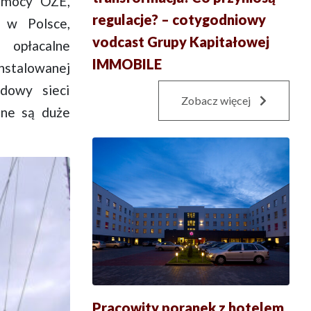
h mocy OZE,
regulacje? – cotygodniowy
m w Polsce,
vodcast Grupy Kapitałowej
 opłacalne
IMMOBILE
nstalowanej
udowy sieci
Zobacz więcej
zne są duże
Pracowity poranek z hotelem