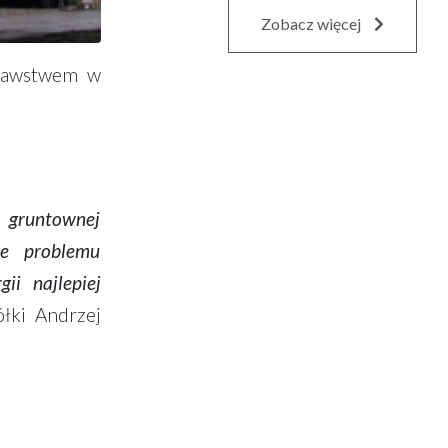
Zobacz więcej
onawstwem w
 gruntownej
ie problemu
i najlepiej
łki Andrzej