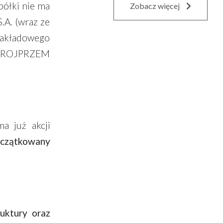
półki nie ma
Zobacz więcej
.A. (wraz ze
 zakładowego
ki PROJPRZEM
ma już akcji
początkowany
ruktury oraz