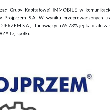
Zarząd Grupy Kapitałowej IMMOBILE w komunikaci
w Projprzem S.A. W wyniku przeprowadzonych tr
OJPRZEM S.A., stanowiących 65,73% jej kapitału za
WZA tej spółki.