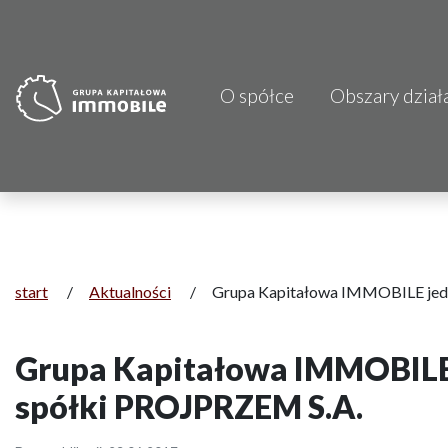
O spółce
Obszary dział
PJP Makrum 
CDI KB Sp. z 
Focus Hotels
Projprzem 
start
/
Aktualności
/
Grupa Kapitałowa IMMOBILE jed
Atrem S.A.
Grupa Kapitałowa IMMOBILE
Fundacja Im
spółki PROJPRZEM S.A.