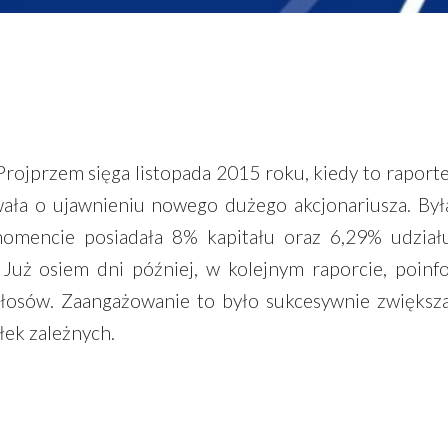
 Projprzem sięga listopada 2015 roku, kiedy to rapor
ała o ujawnieniu nowego dużego akcjonariusza. Był
mencie posiadała 8% kapitału oraz 6,29% udział
Już osiem dni później, w kolejnym raporcie, poin
łosów. Zaangażowanie to było sukcesywnie zwiększ
ółek zależnych.