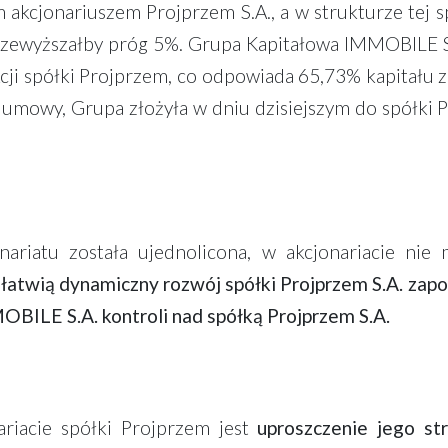
cjonariuszem Projprzem S.A., a w strukturze tej s
 przewyższałby próg 5%. Grupa Kapitałowa IMMOBILE S
kcji spółki Projprzem, co odpowiada 65,73% kapitału
j umowy, Grupa złożyła w dniu dzisiejszym do spół
ariatu została ujednolicona, w akcjonariacie nie 
ułatwią dynamiczny rozwój spółki Projprzem S.A. za
OBILE S.A. kontroli nad spółką Projprzem S.A.
riacie spółki Projprzem jest
uproszczenie jego st