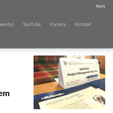
PL
EN
nwestuj
YouTube
Kariera
Kontakt
zem