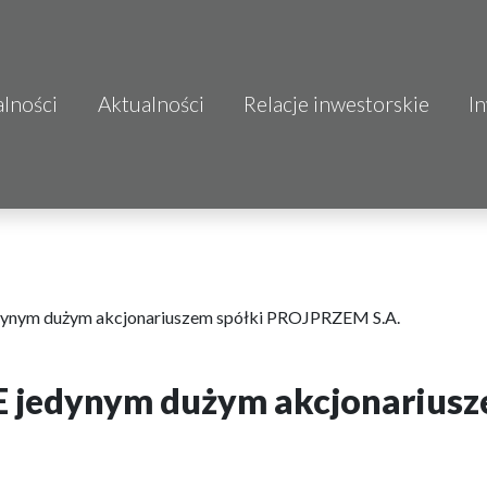
alności
Aktualności
Relacje inwestorskie
I
S.A.
o.o.
 S.A.
Budownictwo
ynym dużym akcjonariuszem spółki PROJPRZEM S.A.
 jedynym dużym akcjonarius
mo