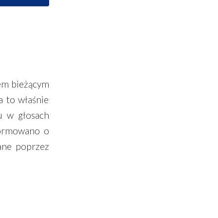
tem bieżącym
a to właśnie
u w głosach
formowano o
ane poprzez