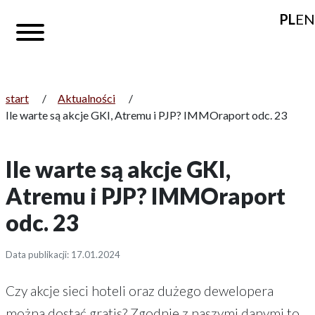
PL
EN
start
/
Aktualności
/
Ile warte są akcje GKI, Atremu i PJP? IMMOraport odc. 23
Ile warte są akcje GKI,
Atremu i PJP? IMMOraport
odc. 23
Data publikacji: 17.01.2024
Czy akcje sieci hoteli oraz dużego dewelopera
można dostać gratis? Zgodnie z naszymi danymi to