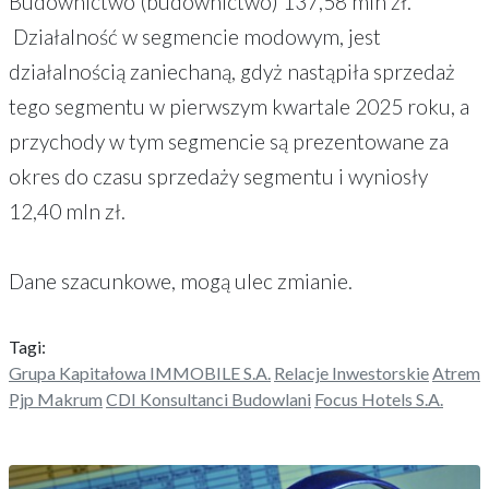
Budownictwo (budownictwo) 137,58 mln zł.
Działalność w segmencie modowym, jest
działalnością zaniechaną, gdyż nastąpiła sprzedaż
tego segmentu w pierwszym kwartale 2025 roku, a
przychody w tym segmencie są prezentowane za
okres do czasu sprzedaży segmentu i wyniosły
12,40 mln zł.
Dane szacunkowe, mogą ulec zmianie.
Tagi:
Grupa Kapitałowa IMMOBILE S.A.
Relacje Inwestorskie
Atrem
Pjp Makrum
CDI Konsultanci Budowlani
Focus Hotels S.A.