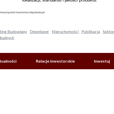
lting Budowlany
Deweloper
Nieruchomości
Publikacja
Sekto
dualnych
tualności
Relacje inwestorskie
Inwestuj