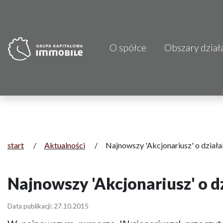
O spółce
Obszary dział
PJP Makrum 
CDI KB Sp. z 
Focus Hotels
Projprzem 
start
/
Aktualności
/
Najnowszy 'Akcjonariusz' o działa
Atrem S.A.
Najnowszy 'Akcjonariusz' o d
Fundacja Im
Data publikacji: 27.10.2015