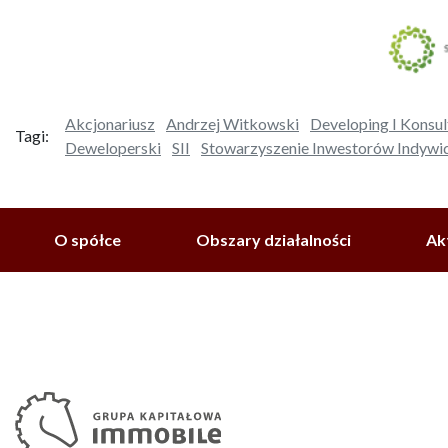
Akcjonariusz
Andrzej Witkowski
Developing I Konsu
Tagi:
Deweloperski
SII
Stowarzyszenie Inwestorów Indywi
O spółce
Obszary działalności
Ak