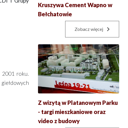
CDI i Grupy
Kruszywa Cement Wapno w
Bełchatowie
Zobacz więcej
d 2001 roku.
 giełdowych
Z wizytą w Platanowym Parku
- targi mieszkaniowe oraz
video z budowy