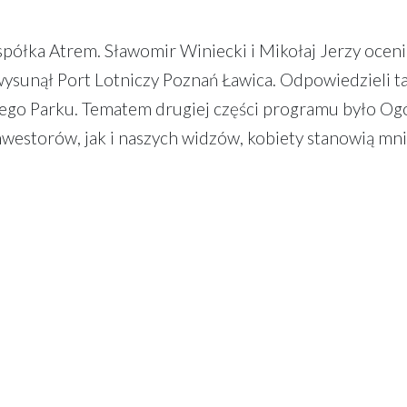
łka Atrem. Sławomir Winiecki i Mikołaj Jerzy ocenil
 wysunął Port Lotniczy Poznań Ławica. Odpowiedzieli t
owego Parku. Tematem drugiej części programu było Og
estorów, jak i naszych widzów, kobiety stanowią mni