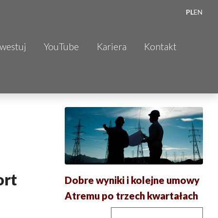
PL
EN
nwestuj
YouTube
Kariera
Kontakt
ort
Dobre wyniki i kolejne umowy
Atremu po trzech kwartałach