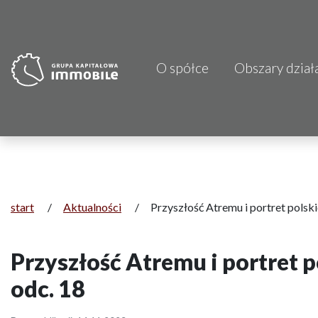
O spółce
Obszary dział
PJP Makrum 
CDI KB Sp. z 
Focus Hotels
Projprzem 
start
/
Aktualności
/
Przyszłość Atremu i portret pols
Atrem S.A.
Przyszłość Atremu i portret
Fundacja Im
odc. 18