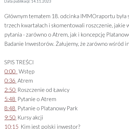
Data publikacji: 14.11.2023
Głównym tematem 18. odcinka IMMOraportu była spó
trzech kwartałach i skomentowali roszczenie, jakie
pytania - zarówno o Atrem, jak i koncepcję Platan
Badanie Inwestorów. Żałujemy, że zarówno wśród inw
SPIS TREŚCI
0:00
Wstęp
0:36
Atrem
2:50
Roszczenie od Ławicy
5:48
Pytanie o Atrem
8:48
Pytanie o Platanowy Park
9:50
Kursy akcji
10:15
Kim jest polski inwestor?