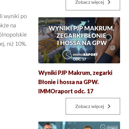
Zobacz więcej
i wyniki po
akże na
ólnopolskie
ej, niż 10%.
Wyniki PJP Makrum, zegarki
Błonie i hossa na GPW.
IMMOraport odc. 17
Zobacz więcej