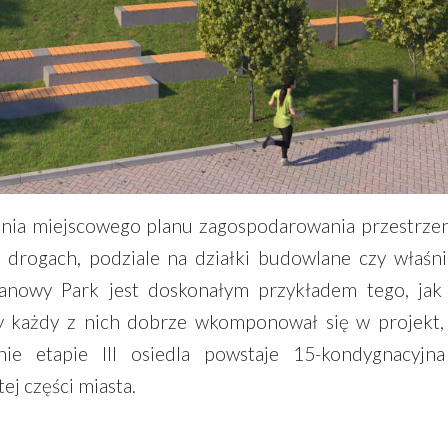
enia miejscowego planu zagospodarowania przestrze
, drogach, podziale na działki budowlane czy właśn
tanowy Park jest doskonałym przykładem tego, jak
y każdy z nich dobrze wkomponował się w projekt, 
ie etapie III osiedla powstaje 15-kondygnacyjn
j części miasta.