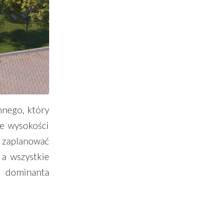
nnego, który
ie wysokości
 zaplanować
a wszystkie
a dominanta