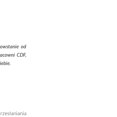
powstanie od
racowni CDF,
iebie.
rzesłaniania