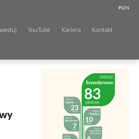
PL
EN
nwestuj
YouTube
Kariera
Kontakt
owy