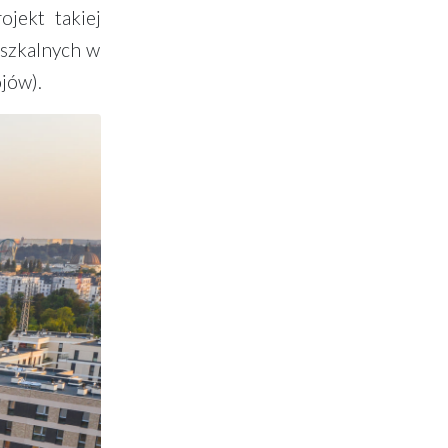
jekt takiej
eszkalnych w
jów).