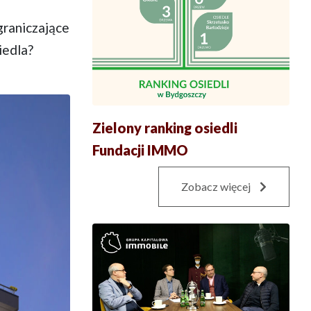
graniczające
iedla?
Zielony ranking osiedli
Fundacji IMMO
Zobacz więcej