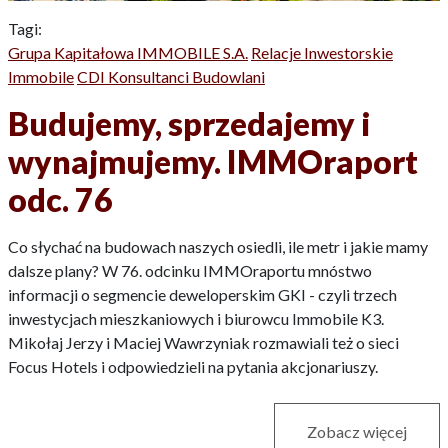
Tagi:
Grupa Kapitałowa IMMOBILE S.A.
Relacje Inwestorskie
Immobile
CDI Konsultanci Budowlani
Budujemy, sprzedajemy i
wynajmujemy. IMMOraport
odc. 76
Co słychać na budowach naszych osiedli, ile metr i jakie mamy
dalsze plany? W 76. odcinku IMMOraportu mnóstwo
informacji o segmencie deweloperskim GKI - czyli trzech
inwestycjach mieszkaniowych i biurowcu Immobile K3.
Mikołaj Jerzy i Maciej Wawrzyniak rozmawiali też o sieci
Focus Hotels i odpowiedzieli na pytania akcjonariuszy.
Zobacz więcej