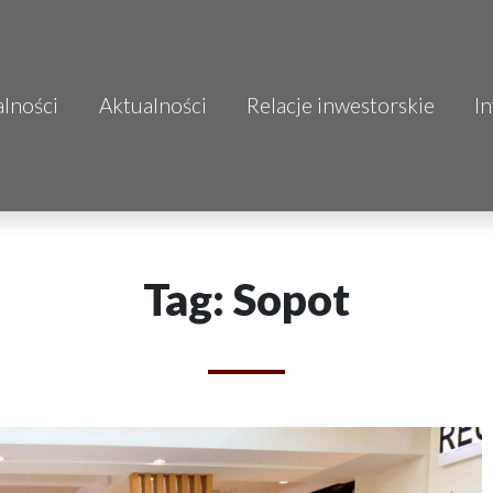
alności
Aktualności
Relacje inwestorskie
I
S.A.
o.o.
 S.A.
Tag: Sopot
Budownictwo
mo