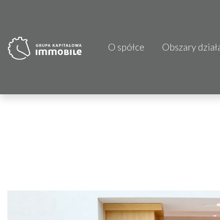
O spółce
Obszary dział
PJP Makrum 
CDI KB Sp. z 
Focus Hotels
Projprzem 
Atrem S.A.
Fundacja Im