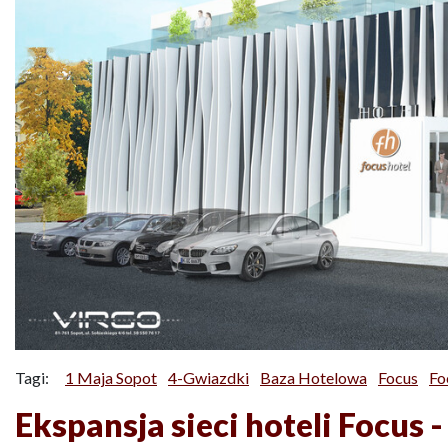
Tagi:
1 Maja Sopot
4-Gwiazdki
Baza Hotelowa
Focus
Fo
Ekspansja sieci hoteli Focus -