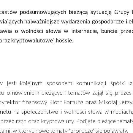
castów podsumowujących bieżącą sytuację Grupy 
wiających najważniejsze wydarzenia gospodarcze i 
ia o wolności słowa w internecie, buncie przed
oraz kryptowalutowej hossie.
ów jest kolejnym sposobem komunikacji spółki 
u omówieniem bieżących tematów zajął się prezes R
dyrektor finansowy Piotr Fortuna oraz Mikołaj Jerz
etu na społeczeństwo i wolności słowa w mediach, 
przez rząd oraz kryptowaluty. Podjęte bieżące tema
mi, w których owe tematy 'proroczo' się pojawiały.