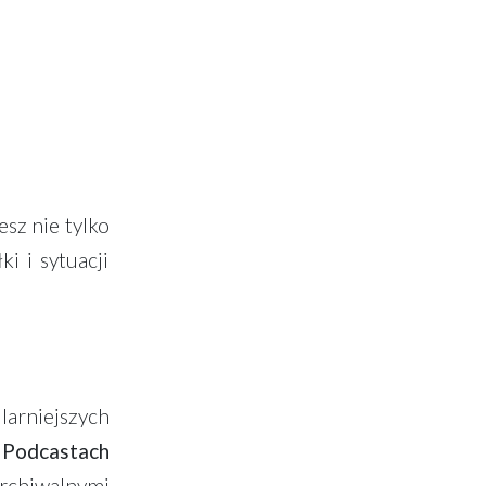
z nie tylko
i i sytuacji
arniejszych
z Podcastach
rchiwalnymi