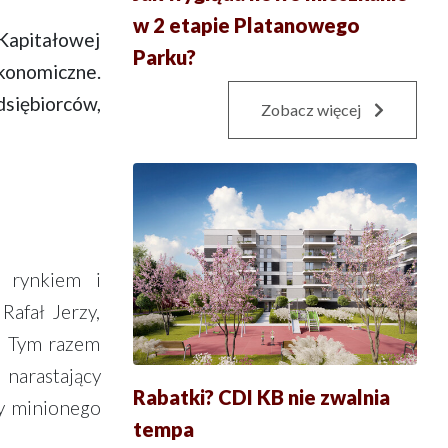
w 2 etapie Platanowego
Kapitałowej
Parku?
ekonomiczne.
siębiorców,
Zobacz więcej
z rynkiem i
afał Jerzy,
y. Tym razem
narastający
Rabatki? CDI KB nie zwalnia
ty minionego
tempa