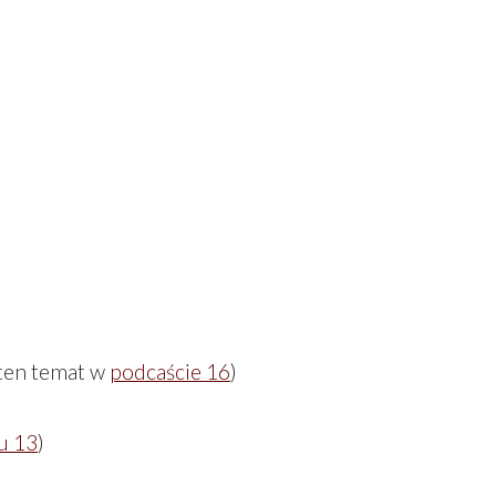
 ten temat w
podcaście 16
)
u 13
)