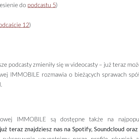
esienie do
podcastu 5
)
odcaście 12
)
casty zmieniły się w videocasty – już teraz możes
owej IMMOBILE rozmawia o bieżących sprawach spółk
.
łowej IMMOBILE są dostępne także na najpopul
 już teraz znajdziesz nas na Spotify, Soundcloud ora
sukcesywnie uzupełnimy nasze profile również a