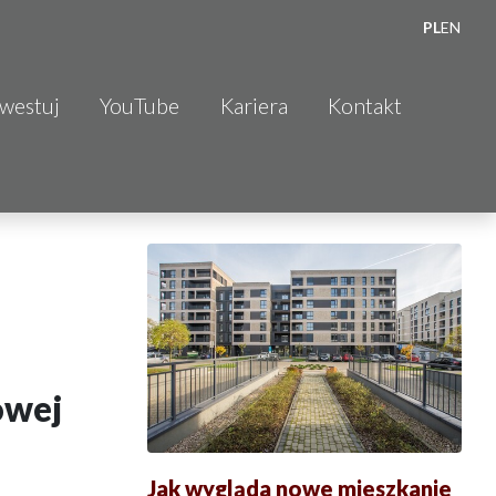
PL
EN
nwestuj
YouTube
Kariera
Kontakt
owej
Jak wygląda nowe mieszkanie