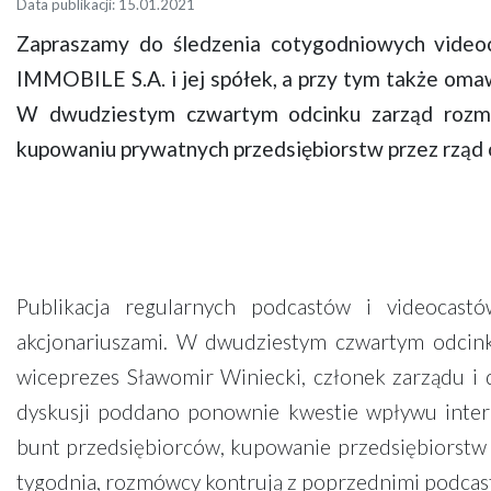
Data publikacji: 15.01.2021
Zapraszamy do śledzenia cotygodniowych video
IMMOBILE S.A. i jej spółek, a przy tym także oma
W dwudziestym czwartym odcinku zarząd rozmaw
kupowaniu prywatnych przedsiębiorstw przez rząd 
Publikacja regularnych podcastów i videocast
akcjonariuszami. W dwudziestym czwartym odcink
wiceprezes Sławomir Winiecki, członek zarządu i 
dyskusji poddano ponownie kwestie wpływu intern
bunt przedsiębiorców, kupowanie przedsiębiorstw 
tygodnia, rozmówcy kontrują z poprzednimi podcasta