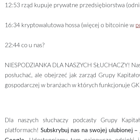
12:53 rząd kupuje prywatne przedsiębiorstwa (odni
16:34 kryptowalutowa hossa (więcej o bitcoinie w
p
22:44 co u nas?
NIESPODZIANKA DLA NASZYCH SŁUCHACZY! Nasze pod
posłuchać, ale obejrzeć jak zarząd Grupy Kapitał
gospodarczej w branżach w których funkcjonuje GKI
Dla naszych słuchaczy podcasty Grupy Kapita
platformach!
Subskrybuj nas na swojej ulubionej –
Google.
Udostępniamy tam najnowsze odcinki i 