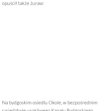
opuścił także żuraw:
Na bydgoskim osiedlu Okole, w bezpośrednim
sąsiedztwie urokliwego Kanału Bydgoskiego,