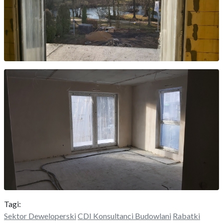
Tagi:
Sektor Deweloperski
CDI Konsultanci Budowlani
Rabatki