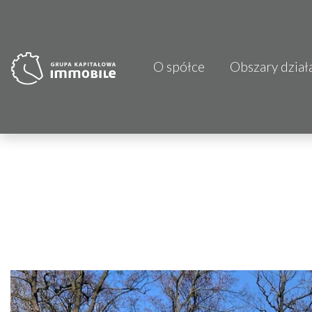
O spółce
Obszary dział
PJP Makrum 
CDI KB Sp. z 
Focus Hotels
Projprzem 
Atrem S.A.
Fundacja Im