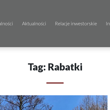
alności
Aktualności
Relacje inwestorskie
I
S.A.
o.o.
 S.A.
Tag: Rabatki
Budownictwo
mo