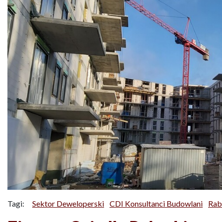
Tagi:
Sektor Deweloperski
CDI Konsultanci Budowlani
Rab