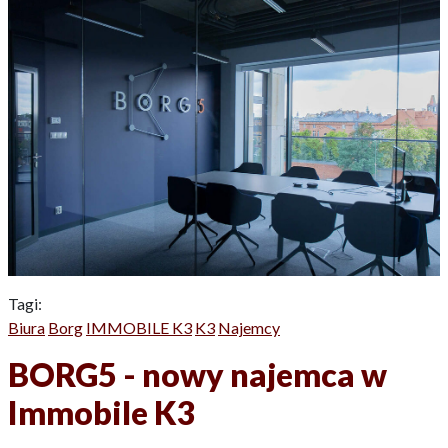
Tagi:
Biura
Borg
IMMOBILE K3
K3
Najemcy
BORG5 - nowy najemca w
Immobile K3